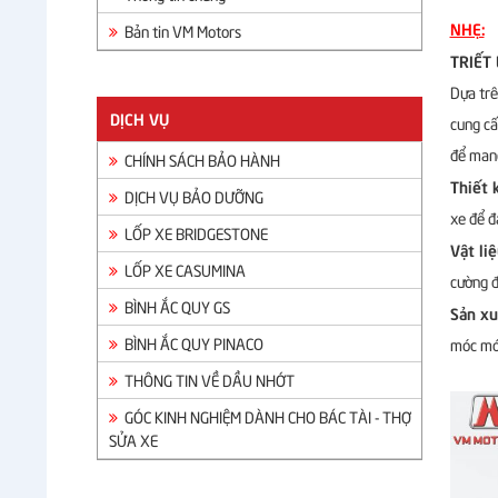
NHẸ:
Bản tin VM Motors
TRIẾT 
Dựa trê
DỊCH VỤ
cung cấ
để mang
CHÍNH SÁCH BẢO HÀNH
Thiết 
DỊCH VỤ BẢO DƯỠNG
xe để đ
LỐP XE BRIDGESTONE
Vật li
LỐP XE CASUMINA
cường đ
BÌNH ẮC QUY GS
Sản xu
BÌNH ẮC QUY PINACO
móc mới
THÔNG TIN VỀ DẦU NHỚT
GÓC KINH NGHIỆM DÀNH CHO BÁC TÀI - THỢ
SỬA XE