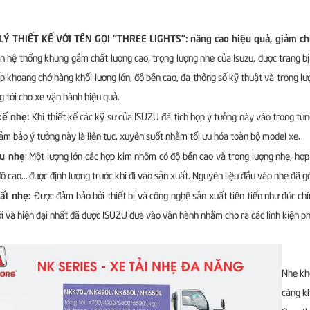
LÝ THIẾT KẾ VỚI TÊN GỌI "THREE LIGHTS”: nâng cao hiệu quả, giảm chi 
n hệ thống khung gầm chất lượng cao, trọng lượng nhẹ của Isuzu, được trang bị
p khoang chở hàng khối lượng lớn, độ bền cao, đa thông số kỹ thuật và trọng lư
 tới cho xe vận hành hiệu quả.
kế nhẹ:
Khi thiết kế các kỹ sư của ISUZU đã tích hợp ý tưởng này vào trong từ
ảm bảo ý tưởng này là liên tục, xuyên suốt nhằm tối ưu hóa toàn bộ model xe.
ệu nhẹ
: Một lượng lớn các hợp kim nhôm có độ bền cao và trọng lượng nhẹ, hợ
ộ cao… được định lượng trước khi đi vào sản xuất. Nguyên liệu đầu vào nhẹ đã g
ất nhẹ:
Được đảm bảo bởi thiết bị và công nghệ sản xuất tiên tiến như đúc ch
 và hiện đại nhất đã được ISUZU đưa vào vận hành nhằm cho ra các linh kiện phù
Nhẹ kh
càng k