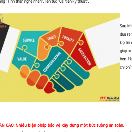
ằng "Tinh thần nghệ nhân", liên tục "Cải tiến kỹ thuật".
Sau kh
đưa ra 
Độ tin 
giúp xe
hơn. Mứ
chi phí
ÀN CAO
: Nhiều biện pháp bảo vệ xây dựng một bức tường an toàn.