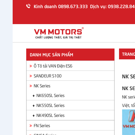
Kinh doanh 0898.673.333 Dịch vụ: 0938.228.84
TRANG CHỦ
GIỚI THIỆU
SẢN PHẨM
TRANG
DANH MỤC SẢN PHẨM
Ô Tô Tải VAN Điện ES6
Ô Tô tải VAN Điện ES6
SANDEUR S100
NK SE
SANDEUR S100
NK Series
NK Series
NK SE
FN Series
♦ NK650SL Series
NK seri
GINGA Series
♦ NK550SL Series
Việt, t
TIN TỨC
♦ NK490SL Series
DỊCH VỤ
FN Series