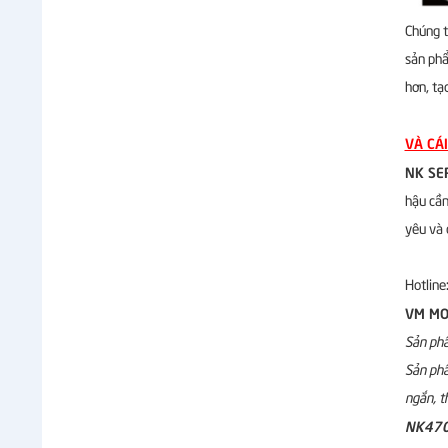
Chúng t
sản phẩ
hơn, tạ
VÀ CÁI
NK SE
hậu cần
yêu và 
Hotlin
VM MO
Sản phẩ
Sản phẩ
ngắn, t
NK470