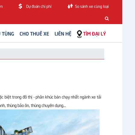
vn
Dự đoán chi phí
So sánh xe cùng loại
 TÙNG
CHO THUÊ XE
LIÊN HỆ
TÌM ĐẠI LÝ
 biệt trong đô thị - phân khúc bán chạy nhất ngành xe tải
lạnh, thùng bảo ôn, thùng chuyên dụng...