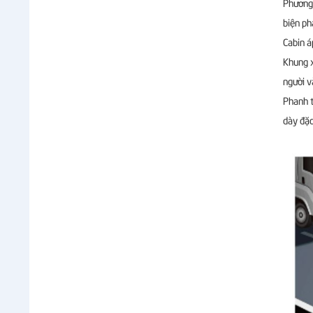
Phương 
biện ph
Cabin á
Khung x
người v
Phanh t
dày đặc