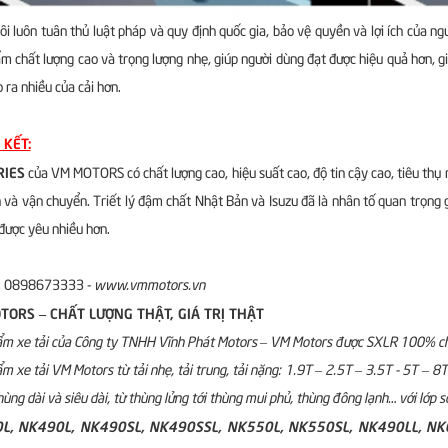
ôi luôn tuân thủ luật pháp và quy định quốc gia, bảo vệ quyền và lợi ích của ng
m chất lượng cao và trọng lượng nhẹ, giúp người dùng đạt được hiệu quả hơn, gi
o ra nhiều của cải hơn.
 KẾT:
RIES
của VM MOTORS có chất lượng cao, hiệu suất cao, độ tin cậy cao, tiêu thụ n
 và vận chuyển. Triết lý đậm chất Nhật Bản và Isuzu đã là nhân tố quan trọng 
được yêu nhiều hơn.
e: 0898673333 -
www.vmmotors.vn
TORS – CHẤT LƯỢNG THẬT, GIÁ TRỊ THẬT
m xe tải của Công ty TNHH Vĩnh Phát Motors – VM Motors được SXLR 100% chi 
m xe tải VM Motors từ tải nhẹ, tải trung, tải nặng: 1.9T – 2.5T – 3.5T - 5T –
hùng dài và siêu dài, từ thùng lửng tới thùng mui phủ, thùng đông lạnh… với lớp 
L, NK490L, NK490SL, NK490SSL, NK550L, NK550SL, NK490LL, NK