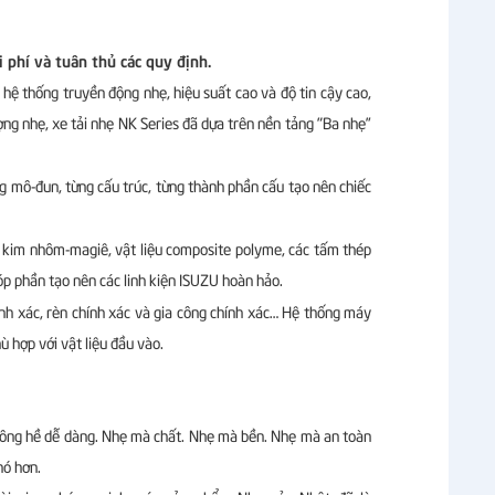
phí và tuân thủ các quy định.
 hệ thống truyền động nhẹ, hiệu suất cao và độ tin cậy cao,
ợng nhẹ, xe tải nhẹ NK Series đã dựa trên nền tảng "Ba nhẹ”
ng mô-đun, từng cấu trúc, từng thành phần cấu tạo nên chiếc
p kim nhôm-magiê, vật liệu composite polyme, các tấm thép
óp phần tạo nên các linh kiện ISUZU hoàn hảo.
ính xác, rèn chính xác và gia công chính xác… Hệ thống máy
 hợp với vật liệu đầu vào.
ông hề dễ dàng. Nhẹ mà chất. Nhẹ mà bền. Nhẹ mà an toàn
hó hơn.