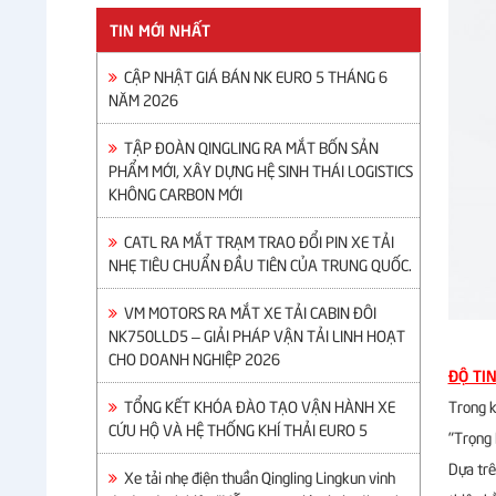
TIN MỚI NHẤT
CẬP NHẬT GIÁ BÁN NK EURO 5 THÁNG 6
NĂM 2026
TẬP ĐOÀN QINGLING RA MẮT BỐN SẢN
PHẨM MỚI, XÂY DỰNG HỆ SINH THÁI LOGISTICS
KHÔNG CARBON MỚI
CATL RA MẮT TRẠM TRAO ĐỔI PIN XE TẢI
NHẸ TIÊU CHUẨN ĐẦU TIÊN CỦA TRUNG QUỐC.
VM MOTORS RA MẮT XE TẢI CABIN ĐÔI
NK750LLD5 – GIẢI PHÁP VẬN TẢI LINH HOẠT
CHO DOANH NGHIỆP 2026
ĐỘ TIN
TỔNG KẾT KHÓA ĐÀO TẠO VẬN HÀNH XE
Trong k
CỨU HỘ VÀ HỆ THỐNG KHÍ THẢI EURO 5
"Trọng 
Dựa trê
Xe tải nhẹ điện thuần Qingling Lingkun vinh