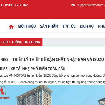
3 - 0906.778.842
support@vmmotors.
GIỚI THIỆU
SẢN PHẨM
TIN TỨC
DỊCH VỤ
PHỤ
 CHỦ
THÔNG TIN CHUNG
RIES – TRIẾT LÝ THIẾT KẾ ĐẬM CHẤT NHẬT BẢN VÀ ISUZU
RIES - XE TẢI NHẸ PHỔ BIẾN TOÀN CẦU
es của VM MOTORS từ linh kiện ISUZU đồng bộ, phù hợp với mọi cung đường, đặc
ổng tải dưới 5T với đa dạng thùng: thùng kín, thùng bạt, thùng lửng, thùng đông 