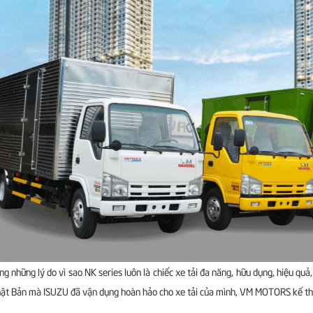
ng những lý do vì sao NK series luôn là chiếc xe tải đa năng, hữu dụng, hiệu quả
ật Bản mà ISUZU đã vận dụng hoàn hảo cho xe tải của mình, VM MOTORS kế thừ