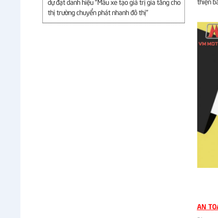
thiện b
dự đạt danh hiệu “Mẫu xe tạo giá trị gia tăng cho
thị trường chuyển phát nhanh đô thị”
AN TO