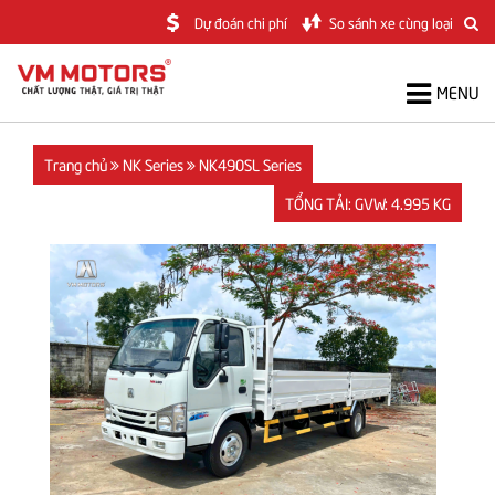
Dự đoán chi phí
So sánh xe cùng loại
MENU
TRANG CHỦ
GIỚI THIỆU
Trang chủ
NK Series
NK490SL Series
SẢN PHẨM
TỔNG TẢI: GVW: 4.995 KG
Ô Tô Tải VAN Điện ES6
SANDEUR S100
NK Series
FN Series
GINGA Series
TIN TỨC
DỊCH VỤ