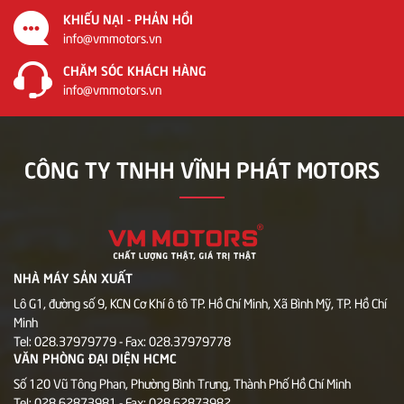
KHIẾU NẠI - PHẢN HỒI
info@vmmotors.vn
CHĂM SÓC KHÁCH HÀNG
info@vmmotors.vn
CÔNG TY TNHH VĨNH PHÁT MOTORS
NHÀ MÁY SẢN XUẤT
Lô G1, đường số 9, KCN Cơ Khí ô tô TP. Hồ Chí Minh, Xã Bình Mỹ, TP. Hồ Chí
Minh
Tel: 028.37979779 - Fax: 028.37979778
VĂN PHÒNG ĐẠI DIỆN HCMC
Số 120 Vũ Tông Phan, Phường Bình Trưng, Thành Phố Hồ Chí Minh
Tel: 028.62873981 - Fax: 028.62873982