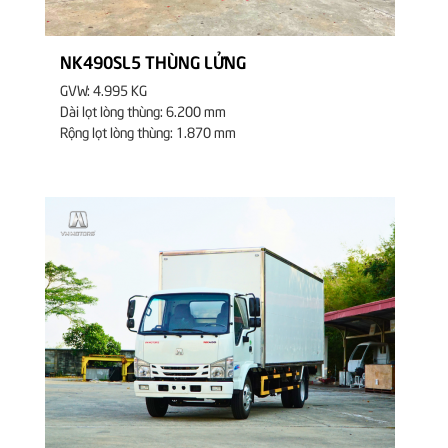
PHỤ TÙNG
TUYỂN DỤNG
NK490SL5 THÙNG LỬNG
LIÊN HỆ
GVW: 4.995 KG
Dài lọt lòng thùng: 6.200 mm
TÌM ĐẠI LÝ
Rộng lọt lòng thùng: 1.870 mm
Kinh doanh
0898.673.333 Dịch
vụ: 0938.228.843
- 0906.778.842