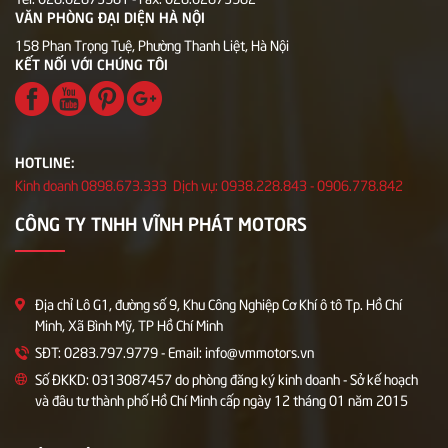
VĂN PHÒNG ĐẠI DIỆN HÀ NỘI
158 Phan Trọng Tuệ, Phường Thanh Liệt, Hà Nội
KẾT NỐI VỚI CHÚNG TÔI
HOTLINE:
Kinh doanh 0898.673.333 Dịch vụ: 0938.228.843 - 0906.778.842
CÔNG TY TNHH VĨNH PHÁT MOTORS
Địa chỉ Lô G1, đường số 9, Khu Công Nghiệp Cơ Khí ô tô Tp. Hồ Chí
Minh, Xã Bình Mỹ, TP Hồ Chí Minh
SĐT: 0283.797.9779 - Email: info@vmmotors.vn
Số ĐKKD: 0313087457 do phòng đăng ký kinh doanh - Sở kế hoạch
và đâu tư thành phố Hồ Chí Minh cấp ngày 12 tháng 01 năm 2015