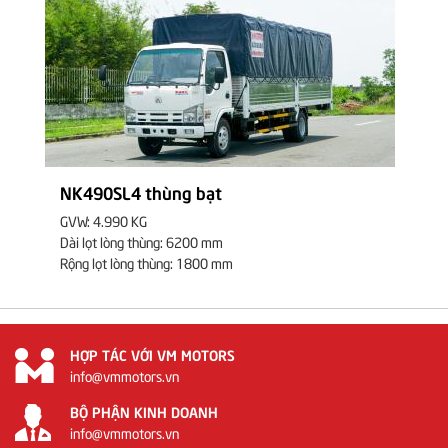
NK490SL4 thùng bạt
GVW: 4.990 KG
Dài lọt lòng thùng: 6200 mm
Rộng lọt lòng thùng: 1800 mm
HỢP TÁC VỚI VM MOTORS
info@vmmotors.vn
BỘ PHẬN KINH DOANH
info@vmmotors.vn