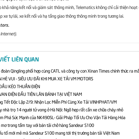
 khả năng kết nối và giám sát thông minh, Telematics không chỉ cải thiện hoạ
áp xe tự lái, xe kết nối và hạ tầng giao thông thông minh trong tương lai.
ors.
Internet).
VIẾT LIÊN QUAN
 đoàn Qingling phối hợp cùng CATL và công ty con Xinan Times chính thức ra mắ
 HÈ VUI - SIÊU ƯU ĐÃI KHI MUA XE TẢI VM MOTORS
ĐẦU KÉO THUẦN ĐIỆN
VAN ĐIỆN ĐẦU TIÊN LĂN BÁNH TẠI VIỆT NAM
g Tết Độc Lập 2/9: Nhận Lọc Miễn Phí Cùng Xe Tải VINHPHAT/VM
y nhà trọ 14 người tử vong ở Hà Nội: Ngõ hẹp rất cần xe chữa cháy nhỏ
m Phá Sức Mạnh của NK490SL- Giải Pháp Tối Ưu Cho Vận Tải Hàng Hóa
 mơ trong tầm tay với bán tải chở hàng Sandeur S100
ếu tố mới mẻ mà Sandeur S100 mang tới thị trường bán tải Việt Nam