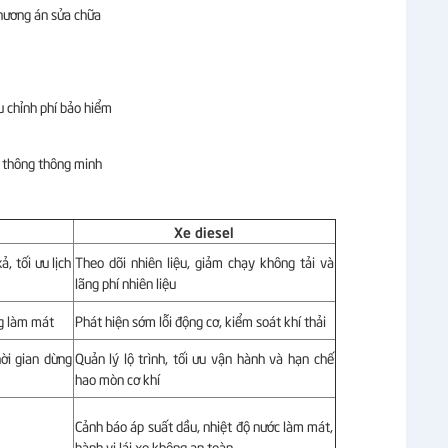
phương án sửa chữa
u chỉnh phí bảo hiểm
o thông thông minh
Xe diesel
, tối ưu lịch
Theo dõi nhiên liệu, giảm chạy không tải và
lãng phí nhiên liệu
ng làm mát
Phát hiện sớm lỗi động cơ, kiểm soát khí thải
hời gian dừng
Quản lý lộ trình, tối ưu vận hành và hạn chế
hao mòn cơ khí
Cảnh báo áp suất dầu, nhiệt độ nước làm mát,
hành vi lái xe không an toàn