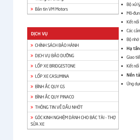
Bộ xử l
Bản tin VM Motors
Mô-đun 
Kết nối
Các cảm
DỊCH VỤ
Bộ nhớ 
CHÍNH SÁCH BẢO HÀNH
Hạ tần
DỊCH VỤ BẢO DƯỠNG
Giao ti
LỐP XE BRIDGESTONE
Kết nối
Nền tả
LỐP XE CASUMINA
Ứng dụn
BÌNH ẮC QUY GS
BÌNH ẮC QUY PINACO
THÔNG TIN VỀ DẦU NHỚT
GÓC KINH NGHIỆM DÀNH CHO BÁC TÀI - THỢ
SỬA XE