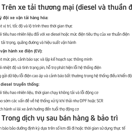
 Trên xe tải thương mại (diesel và thuần đ
ý đội xe vận tải hàng hóa:
 vị trí, tốc độ và lộ trình theo thời gian thực
i tiêu hao nhiên liệu đối với xe diesel hoặc mức điện tiêu thụ của xe thuần điện
 tải trọng, quãng đường và hiệu suất vận hành
 vận hành xe điện (EV):
t mức pin, cảnh báo sạc và lập kế hoạch sạc thông minh
 nhiệt độ và tình trạng pin, hỗ trợ phát hiện lỗi hệ thống điện
 gửi dữ liệu lỗi điện cao áp và cảnh báo bất thường trong hệ thống điều khiển độ
 diesel truyền thống:
i tiêu hao nhiên liệu, thời gian chạy không tải và lỗi động cơ
o sớm các vấn đề về hệ thống xử lý khí thải như DPF hoặc SCR
ch hành vi lái xe ảnh hưởng đến tuổi thọ động cơ
 Trong dịch vụ sau bán hàng & bảo trì
h báo bảo dưỡng định kỳ dựa trên số km đã đi hoặc thời gian sử dụng thực tế