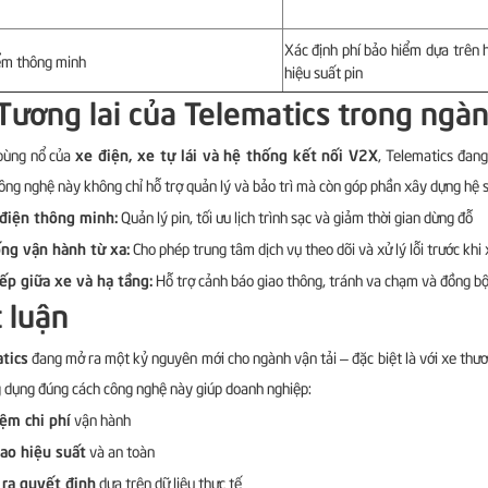
Xác định phí bảo hiểm dựa trên 
ểm thông minh
hiệu suất pin
 Tương lai của Telematics trong ngàn
xe điện, xe tự lái và hệ thống kết nối V2X
 bùng nổ của
, Telematics đang
ông nghệ này không chỉ hỗ trợ quản lý và bảo trì mà còn góp phần xây dựng hệ si
 điện thông minh:
Quản lý pin, tối ưu lịch trình sạc và giảm thời gian dừng đỗ
ng vận hành từ xa:
Cho phép trung tâm dịch vụ theo dõi và xử lý lỗi trước khi 
iếp giữa xe và hạ tầng:
Hỗ trợ cảnh báo giao thông, tránh va chạm và đồng bộ 
 luận
tics
đang mở ra một kỷ nguyên mới cho ngành vận tải – đặc biệt là với xe thươ
g dụng đúng cách công nghệ này giúp doanh nghiệp:
iệm chi phí
vận hành
ao hiệu suất
và an toàn
 ra quyết định
dựa trên dữ liệu thực tế