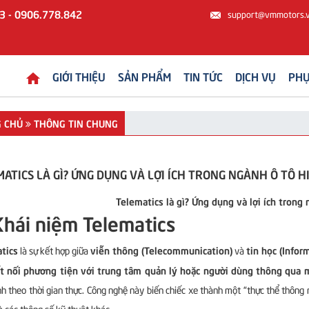
3 - 0906.778.842
support@vmmotors.
GIỚI THIỆU
SẢN PHẨM
TIN TỨC
DỊCH VỤ
PHỤ
 CHỦ
THÔNG TIN CHUNG
ATICS LÀ GÌ? ỨNG DỤNG VÀ LỢI ÍCH TRONG NGÀNH Ô TÔ HI
Telematics là gì? Ứng dụng và lợi ích trong 
Khái niệm Telematics
tics
viễn thông (Telecommunication)
tin học (Infor
là sự kết hợp giữa
và
t nối phương tiện với trung tâm quản lý hoặc người dùng thông qua
h theo thời gian thực. Công nghệ này biến chiếc xe thành một “thực thể thông min
và các thông số kỹ thuật khác.