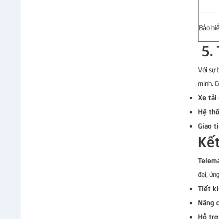
Bảo hi
5.
Với sự
minh. C
Xe tải
Hệ thố
Giao t
Kết
Telema
đại, ứn
Tiết k
Nâng c
Hỗ trợ