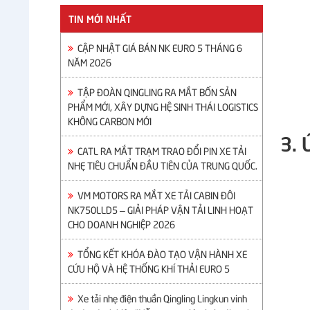
TIN MỚI NHẤT
CẬP NHẬT GIÁ BÁN NK EURO 5 THÁNG 6
NĂM 2026
TẬP ĐOÀN QINGLING RA MẮT BỐN SẢN
PHẨM MỚI, XÂY DỰNG HỆ SINH THÁI LOGISTICS
KHÔNG CARBON MỚI
3. 
CATL RA MẮT TRẠM TRAO ĐỔI PIN XE TẢI
NHẸ TIÊU CHUẨN ĐẦU TIÊN CỦA TRUNG QUỐC.
VM MOTORS RA MẮT XE TẢI CABIN ĐÔI
NK750LLD5 – GIẢI PHÁP VẬN TẢI LINH HOẠT
CHO DOANH NGHIỆP 2026
TỔNG KẾT KHÓA ĐÀO TẠO VẬN HÀNH XE
CỨU HỘ VÀ HỆ THỐNG KHÍ THẢI EURO 5
Xe tải nhẹ điện thuần Qingling Lingkun vinh