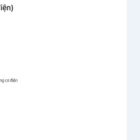
iện)
ng cơ điện