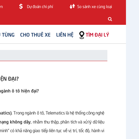
vn
Dự đoán chi phí
So sánh xe cùng loại
 TÙNG
CHO THUÊ XE
LIÊN HỆ
TÌM ĐẠI LÝ
ỆN ĐẠI?
ngành ô tô hiện đại?
matics)
. Trong ngành ô tô, Telematics là hệ thống công nghệ
 mạng không dây
, nhằm thu thập, phân tích và xử lý dữ liệu
h” có khả năng giao tiếp liên tục về vị trí, tốc độ, hành vi