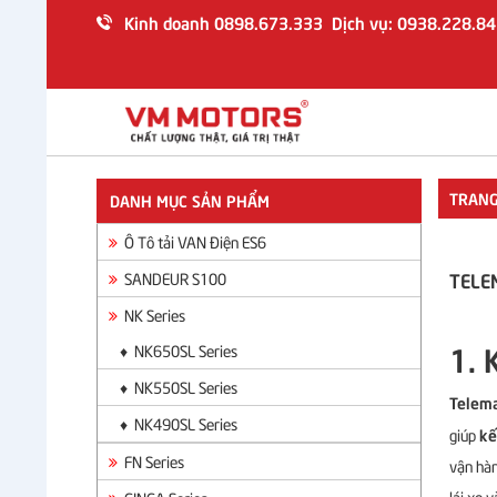
Kinh doanh 0898.673.333 Dịch vụ: 0938.228.84
TRANG CHỦ
GIỚI THIỆU
SẢN PHẨM
TRANG
DANH MỤC SẢN PHẨM
Ô Tô Tải VAN Điện ES6
Ô Tô tải VAN Điện ES6
SANDEUR S100
TELEM
SANDEUR S100
NK Series
NK Series
FN Series
1. 
♦ NK650SL Series
GINGA Series
♦ NK550SL Series
Telema
TIN TỨC
♦ NK490SL Series
kế
giúp
DỊCH VỤ
FN Series
vận hàn
lái xe 