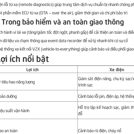
ện lỗi từ xa (remote diagnostics) giúp trung tâm dịch vụ chuẩn bị nhanh chóng 
t phần mềm ECU từ xa (OTA – over the air), giảm thời gian và chi phí bảo trì
. Trong bảo hiểm và an toàn giao thông
ch hành vi lái xe (tăng/giảm tốc đột ngột, phanh gấp) để cải thiện an toàn và điề
n dữ liệu va chạm thông qua event data recorder để xử lý nhanh khi có sự cố
hệ thống xe kết nối V2X (vehicle-to-everything) giúp cảnh báo và điều phối gia
Lợi ích nổi bật
Lợi ích
Xe điện
Giám sát điện năng, chu kỳ sạc/xả
 tiêu hao năng lượng
trình sạc
 bảo dưỡng
Cảnh báo lỗi pin, điện áp, hệ thố
Hỗ trợ lập kế hoạch sạc, giảm t
iệu suất vận hành
đỗ
ao an toàn
Cảnh báo rò điện, cháy nổ