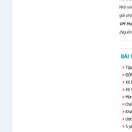
Nhờ vào
giải ph
VM Mot
(Nguồn 
BÀI 
Tập
ĐÓN
XE 
XE 
Mừn
Chá
Khá
Ước
5 y