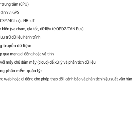
ý trung tâm (CPU)
định vị GPS
 GSM/4G hoặc NB-IoT
 biến (va chạm, gia tốc, dữ liệu từ OBD2/CAN Bus)
lưu trữ dữ liệu hành trình
g truyền dữ liệu:
ếp qua mạng di động hoặc vệ tinh
 với máy chủ đám mây (cloud) để xử lý và phân tích dữ liệu
ng phần mềm quản lý:
g web hoặc di động cho phép theo dõi, cảnh báo và phân tích hiệu suất vận hà