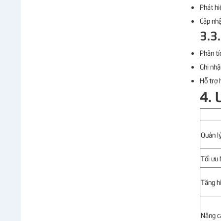
Phát hi
Cập nhậ
3.3
Phân tí
Ghi nhậ
Hỗ trợ 
4. 
Quản lý
Tối ưu
Tăng h
Nâng c