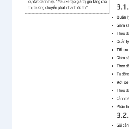
dự đạt danh hiệu “Mẫu xe tạo giá trị gia tăng cho
3.1.
thị trường chuyển phát nhanh đô thị”
Quản l
Giám sát
Theo dõ
Quản lý
Tối ưu
Giám sá
Theo dõi
Tự động
Với xe
Theo dõ
Cảnh bá
Phân tí
3.2.
Gửi cản