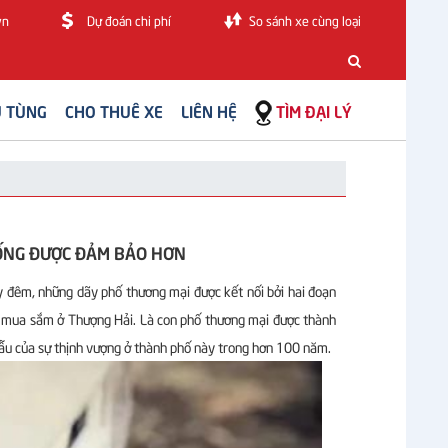
vn
Dự đoán chi phí
So sánh xe cùng loại
 TÙNG
CHO THUÊ XE
LIÊN HỆ
TÌM ĐẠI LÝ
SỐNG ĐƯỢC ĐẢM BẢO HƠN
 đêm, những dãy phố thương mại được kết nối bởi hai đoạn
ến mua sắm ở Thượng Hải. Là con phố thương mại được thành
ẫu của sự thịnh vượng ở thành phố này trong hơn 100 năm.