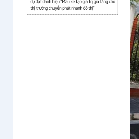
dự đạt danh hiệu “Mẫu xe tạo giá trị gia tăng cho
thị trường chuyển phát nhanh đô thị”