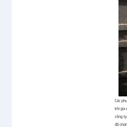
Các phư
khi gia
công ty
đã chứn