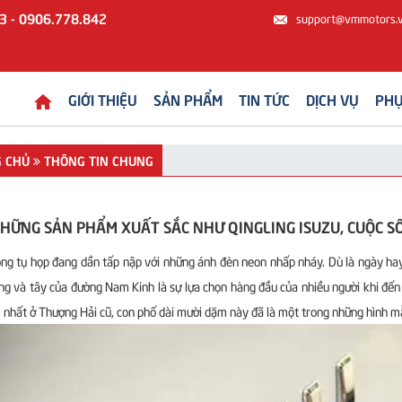
3 - 0906.778.842
support@vmmotors.
GIỚI THIỆU
SẢN PHẨM
TIN TỨC
DỊCH VỤ
PHỤ
 CHỦ
THÔNG TIN CHUNG
NHỮNG SẢN PHẨM XUẤT SẮC NHƯ QINGLING ISUZU, CUỘC 
g tụ họp đang dần tấp nập với những ánh đèn neon nhấp nháy. Dù là ngày hay
ng và tây của đường Nam Kinh là sự lựa chọn hàng đầu của nhiều người khi đ
 nhất ở Thượng Hải cũ, con phố dài mười dặm này đã là một trong những hình m