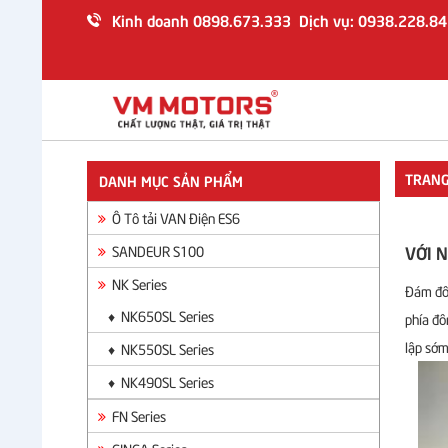
Kinh doanh 0898.673.333 Dịch vụ: 0938.228.84
TRANG CHỦ
GIỚI THIỆU
SẢN PHẨM
TRANG
DANH MỤC SẢN PHẨM
Ô Tô Tải VAN Điện ES6
Ô Tô tải VAN Điện ES6
SANDEUR S100
VỚI 
SANDEUR S100
NK Series
NK Series
Đám đôn
FN Series
♦ NK650SL Series
phía đô
GINGA Series
lập sớm
♦ NK550SL Series
TIN TỨC
♦ NK490SL Series
DỊCH VỤ
FN Series