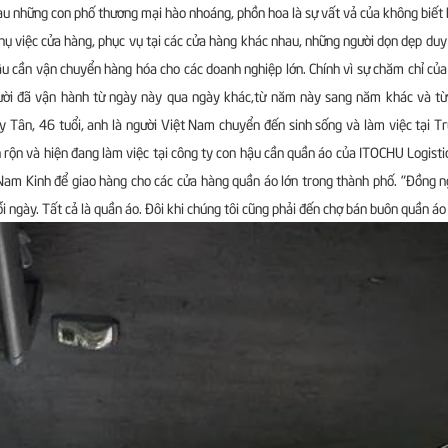
u những con phố thương mại hào nhoáng, phồn hoa là sự vất vả của không biết 
hụ việc cửa hàng, phục vụ tại các cửa hàng khác nhau, những người dọn dẹp duy
u cần vận chuyển hàng hóa cho các doanh nghiệp lớn. Chính vì sự chăm chỉ của
ời đã vận hành từ ngày này qua ngày khác,từ năm này sang năm khác và từ đ
y Tân, 46 tuổi, anh là người Việt Nam chuyển đến sinh sống và làm việc tại T
 rộn và hiện đang làm việc tại công ty con hậu cần quần áo của ITOCHU Logist
am Kinh để giao hàng cho các cửa hàng quần áo lớn trong thành phố. "Đồng n
i ngày. Tất cả là quần áo. Đôi khi chúng tôi cũng phải đến chợ bán buôn quần á