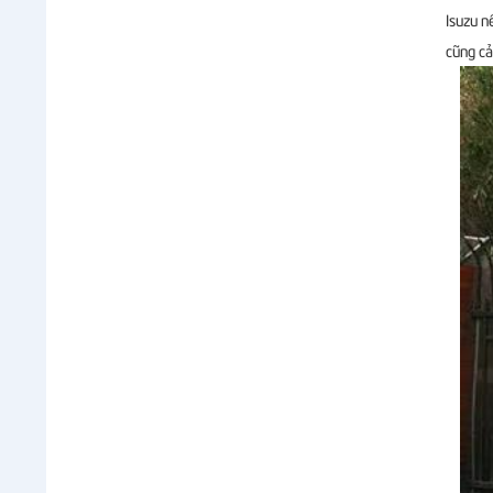
Isuzu n
cũng cả