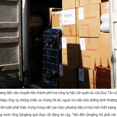
ơng tiện vận chuyển liên thành phố mà công ty hậu cần quần áo của Duy Tân sử
 nhập công ty, những chiếc xe chúng tôi lái, ngoại trừ việc bảo dưỡng bình thườ
 lớn luôn phải thận trọng trong việc lựa chọn phương tiện,vì mọi mặt chất lượng
g minh rằng Qingling quả thực rất đáng tin cậy. ”Nói đến Qingling thì phải nó