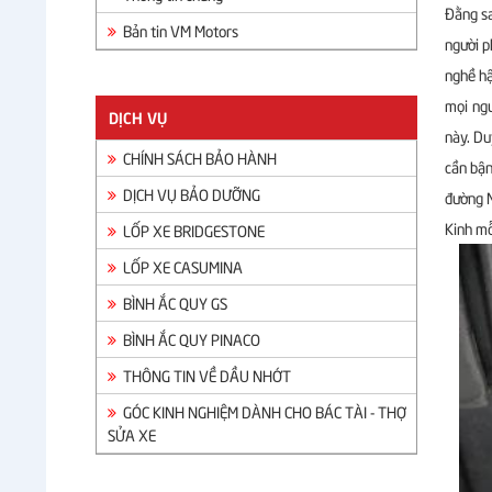
Đằng sa
Bản tin VM Motors
người p
nghề hậ
mọi ngư
DỊCH VỤ
này. Du
CHÍNH SÁCH BẢO HÀNH
cần bận
DỊCH VỤ BẢO DƯỠNG
đường N
Kinh mỗ
LỐP XE BRIDGESTONE
LỐP XE CASUMINA
BÌNH ẮC QUY GS
BÌNH ẮC QUY PINACO
THÔNG TIN VỀ DẦU NHỚT
GÓC KINH NGHIỆM DÀNH CHO BÁC TÀI - THỢ
SỬA XE