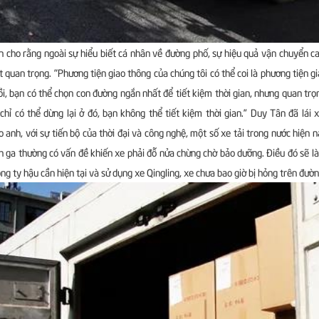
 cho rằng ngoài sự hiểu biết cá nhân về đường phố, sự hiệu quả vận chuyển ca
t quan trọng. "Phương tiện giao thông của chúng tôi có thể coi là phương tiện gi
ồi, bạn có thể chọn con đường ngắn nhất để tiết kiệm thời gian, nhưng quan trọ
chỉ có thể dừng lại ở đó, bạn không thể tiết kiệm thời gian.” Duy Tân đã lá
o anh, với sự tiến bộ của thời đại và công nghệ, một số xe tải trong nước hiện n
 ga thường có vấn đề khiến xe phải đỗ nửa chừng chờ bảo dưỡng. Điều đó sẽ là
ng ty hậu cần hiện tại và sử dụng xe Qingling, xe chưa bao giờ bị hỏng trên đườn