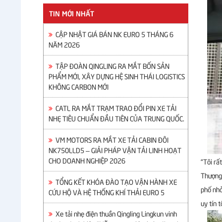
TIN MỚI NHẤT
CẬP NHẬT GIÁ BÁN NK EURO 5 THÁNG 6
NĂM 2026
TẬP ĐOÀN QINGLING RA MẮT BỐN SẢN
PHẨM MỚI, XÂY DỰNG HỆ SINH THÁI LOGISTICS
KHÔNG CARBON MỚI
CATL RA MẮT TRẠM TRAO ĐỔI PIN XE TẢI
NHẸ TIÊU CHUẨN ĐẦU TIÊN CỦA TRUNG QUỐC.
VM MOTORS RA MẮT XE TẢI CABIN ĐÔI
NK750LLD5 – GIẢI PHÁP VẬN TẢI LINH HOẠT
CHO DOANH NGHIỆP 2026
“Tôi rấ
Thượng 
TỔNG KẾT KHÓA ĐÀO TẠO VẬN HÀNH XE
phố nhỏ
CỨU HỘ VÀ HỆ THỐNG KHÍ THẢI EURO 5
uy tín t
Xe tải nhẹ điện thuần Qingling Lingkun vinh