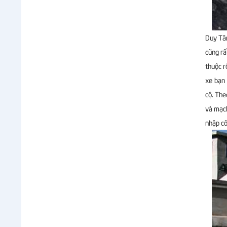
Duy Tân
cũng rấ
thuộc r
xe bạn 
cộ. The
và mạch
nhập cô